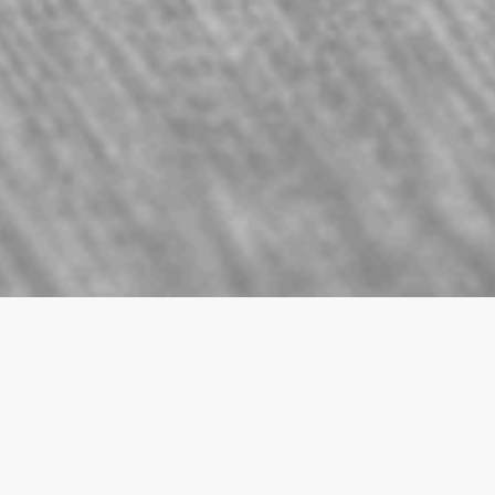
T STUUR EN
EN EIGEN
ezen concept en backup van een organisatie