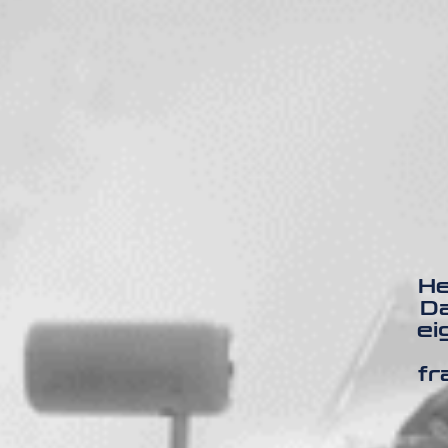
He
Da
ei
fr