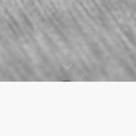
ZELF ACHTER HE
VOORZIEN VAN E
BACKOFFICE
Hoe fijn is het als je samenwerkt met een bew