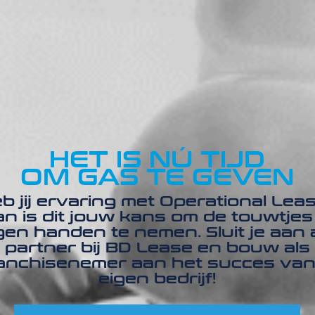
HET IS NÚ TIJD
OM GAS TE GEVEN
b jij ervaring met Operational Lea
n is dit jouw kans om de touwtjes
gen handen te nemen. Sluit je aan 
partner bij BD Lease en bouw als
anchisenemer aan het succes van
eigen bedrijf!