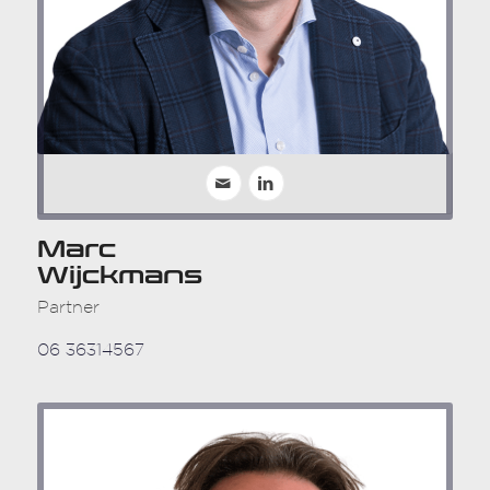
Marc
Wijckmans
Partner
06 36314567