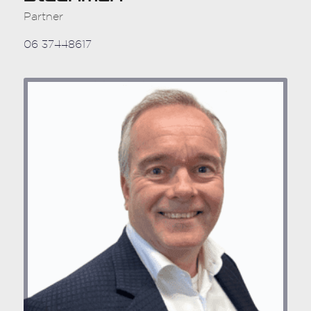
Partner
06 37448617