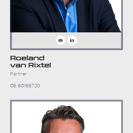
Roeland
van Rixtel
Partner
06 80166720