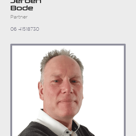
Jeroen
Bode
Partner
06 41518730