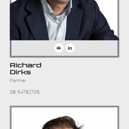
Richard
Dirks
Partner
06 54762705