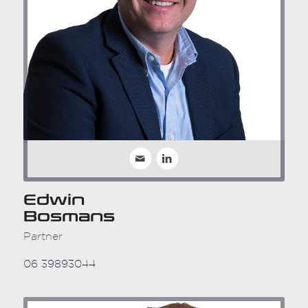
Edwin
Bosmans
Partner
06 39893044